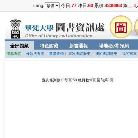
Lang.
今日:
77
昨日:
60
累積:
4338863
線上:
1
全部館藏
特色館藏
新書通報
場地/設備 預約
簡易查詢
┊
分類法查詢
┊
進階查詢
┊
本次查詢歷史
┊ 我的查詢歷史
┊ 我的書車
查詢條列數:
0
每頁:
50
總頁數:
0
頁 當前第
1
頁