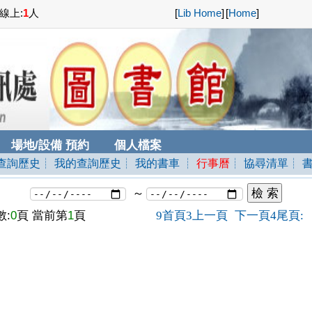
線上:
1
人
[
Lib Home
]
[
Home
]
場地/設備 預約
個人檔案
查詢歷史
┊ 我的查詢歷史
┊ 我的書車
┊
行事曆
┊ 協尋清單
┊ 
～
:
0
頁 當前第
1
頁
首頁
上一頁
下一頁
尾頁
9
3
4
: