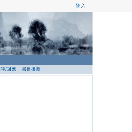
登 入
書評/回應
┊
書目推薦