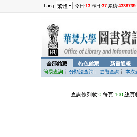
Lang.
今日:
13
昨日:
37
累積:
4338739
全部館藏
特色館藏
新書通報
簡易查詢
┊
分類法查詢
┊
進階查詢
┊
本次
查詢條列數:
0
每頁:
100
總頁數