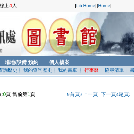
線上:
1
人
[
Lib Home
]
[
Home
]
場地/設備 預約
個人檔案
查詢歷史
┊ 我的查詢歷史
┊ 我的書車
┊
行事曆
┊ 協尋清單
┊ 
:
0
頁 當前第
1
頁
首頁
上一頁
下一頁
尾頁
9
3
4
: