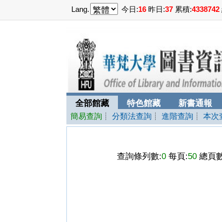
Lang.
今日:
16
昨日:
37
累積:
4338742
全部館藏
特色館藏
新書通報
簡易查詢
┊
分類法查詢
┊
進階查詢
┊
本次
查詢條列數:
0
每頁:
50
總頁數