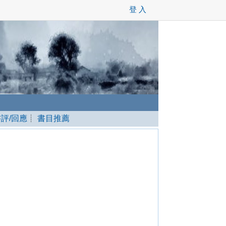
登 入
書評/回應
┊
書目推薦